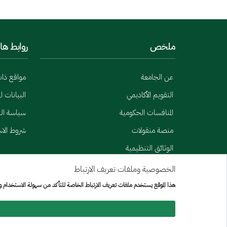
ملخص
روابط ها
عن الجامعة
مواقع ذا
التقويم الأكاديمي
البيانات ا
المنافسات الحكومية
سياسة الب
منصة منقولات
شروط الا
الوثائق التنظيمية
الخصوصية وملفات تعريف الارتباط
Menu Copyright
خريطة الموقع
هذا الموقع يستخدم ملفات تعريف الارتباط الخاصة للتأكد من سهولة الاستخدام 
جميع الحقوق محفوظة لجامعة الإمير سطام بن عبد العزيز © 2026
تم تطويره وصيانته بواسطة [الإدارة العامة لتقنيه المعلومات]
تاريخ آخر تعديل:
05/08/2026